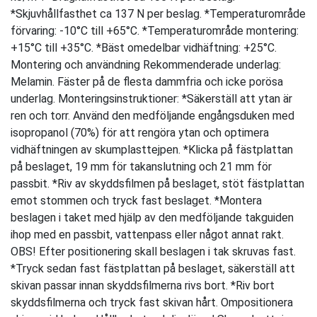
*Skjuvhållfasthet ca 137 N per beslag. *Temperaturområde
förvaring: -10°C till +65°C. *Temperaturområde montering:
+15°C till +35°C. *Bäst omedelbar vidhäftning: +25°C.
Montering och användning Rekommenderade underlag:
Melamin. Fäster på de flesta dammfria och icke porösa
underlag. Monteringsinstruktioner: *Säkerställ att ytan är
ren och torr. Använd den medföljande engångsduken med
isopropanol (70%) för att rengöra ytan och optimera
vidhäftningen av skumplasttejpen. *Klicka på fästplattan
på beslaget, 19 mm för takanslutning och 21 mm för
passbit. *Riv av skyddsfilmen på beslaget, stöt fästplattan
emot stommen och tryck fast beslaget. *Montera
beslagen i taket med hjälp av den medföljande takguiden
ihop med en passbit, vattenpass eller något annat rakt.
OBS! Efter positionering skall beslagen i tak skruvas fast.
*Tryck sedan fast fästplattan på beslaget, säkerställ att
skivan passar innan skyddsfilmerna rivs bort. *Riv bort
skyddsfilmerna och tryck fast skivan hårt. Ompositionera