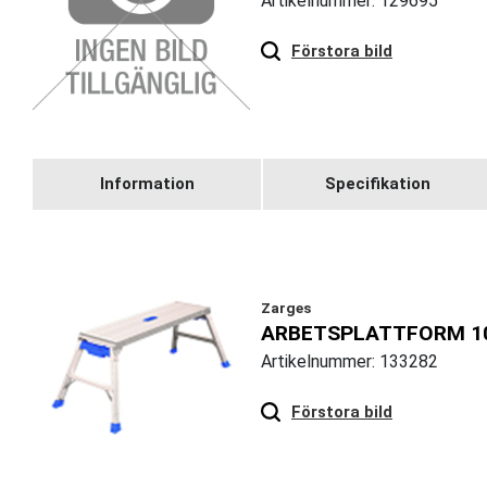
Artikelnummer: 129695
Förstora bild
Information
Specifikation
Zarges
ARBETSPLATTFORM 10
Artikelnummer: 133282
Hover
to zoom
Förstora bild