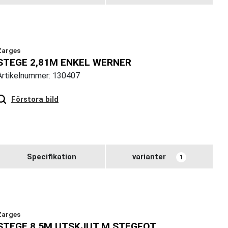
Zarges
STEGE 2,81M ENKEL WERNER
Artikelnummer: 130407
Hover
to zoom
Förstora bild
Specifikation
varianter
1
Zarges
STEGE 8.5M UTSKJUT M STEGFOT