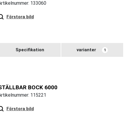
Artikelnummer: 133060
Hover
to zoom
Förstora bild
Specifikation
varianter
1
STÄLLBAR BOCK 6000
Artikelnummer: 115221
Hover
to zoom
Förstora bild