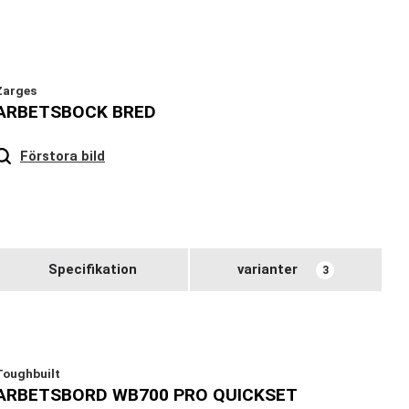
Zarges
ARBETSBOCK BRED
Hover
to zoom
Förstora bild
Specifikation
varianter
3
Toughbuilt
ARBETSBORD WB700 PRO QUICKSET