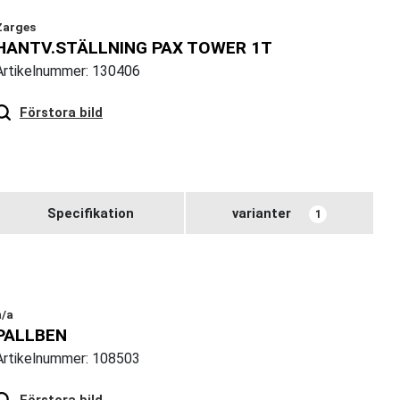
Zarges
HANTV.STÄLLNING PAX TOWER 1T
Artikelnummer: 130406
Hover
to zoom
Förstora bild
Specifikation
varianter
1
n/a
PALLBEN
Artikelnummer: 108503
Hover
to zoom
Förstora bild