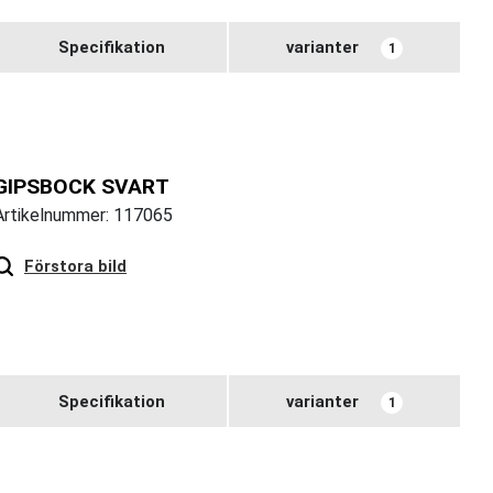
Specifikation
varianter
1
GIPSBOCK SVART
Artikelnummer: 117065
Hover
to zoom
Förstora bild
Specifikation
varianter
1