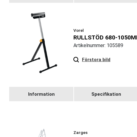
Vorel
RULLSTÖD 680-1050M
Artikelnummer: 105589
Hover
to zoom
Förstora bild
Information
Specifikation
Zarges