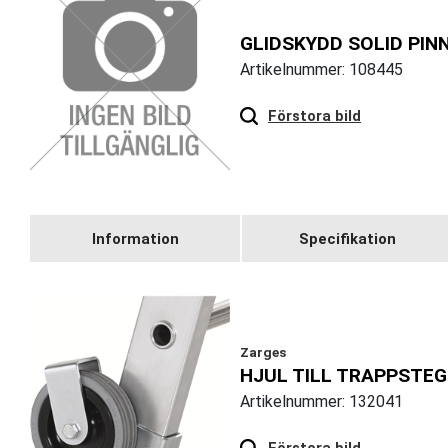
GLIDSKYDD SOLID PIN
Artikelnummer: 108445
Förstora bild
Information
Specifikation
Zarges
HJUL TILL TRAPPSTE
Artikelnummer: 132041
Hover
to zoom
Förstora bild