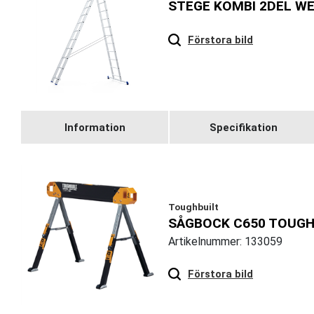
STEGE KOMBI 2DEL W
Hover
to zoom
Förstora bild
Information
Specifikation
Toughbuilt
SÅGBOCK C650 TOUGH
Artikelnummer: 133059
Hover
to zoom
Förstora bild