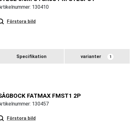
Artikelnummer: 130410
Hover
to zoom
Förstora bild
Specifikation
varianter
1
SÅGBOCK FATMAX FMST1 2P
Artikelnummer: 130457
Hover
to zoom
Förstora bild