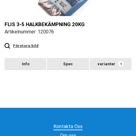
FLIS 3-5 HALKBEKÄMPNING 20KG
Artikelnummer: 120076
Touch
to
zoom
Förstora bild
varianter
1
Kontakta Oss
Om oss