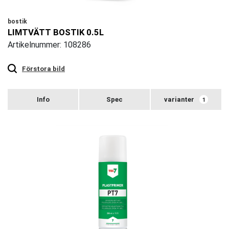
bostik
LIMTVÄTT BOSTIK 0.5L
Artikelnummer: 108286
Touch
to
zoom
Förstora bild
varianter
1