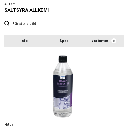
Allkemi
SALTSYRA ALLKEMI
Touch
to
zoom
Förstora bild
varianter
2
Nitor