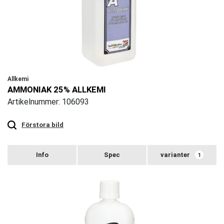
Allkemi
AMMONIAK 25% ALLKEMI
Artikelnummer: 106093
Touch
to
zoom
Förstora bild
varianter
1