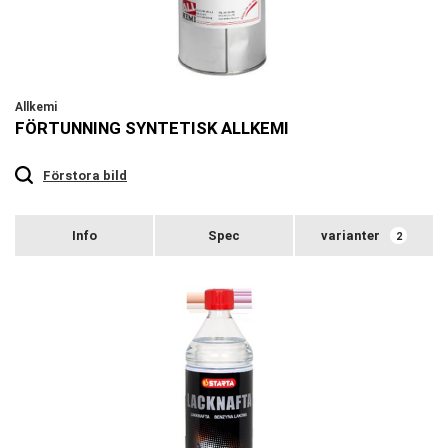
Allkemi
FÖRTUNNING SYNTETISK ALLKEMI
Touch
to
zoom
Förstora bild
varianter
2