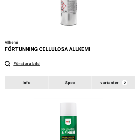
Allkemi
FÖRTUNNING CELLULOSA ALLKEMI
Touch
to
zoom
Förstora bild
varianter
2