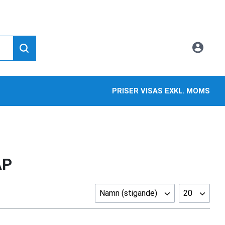
PRISER VISAS EXKL. MOMS
ÅP
Namn (stigande)
20