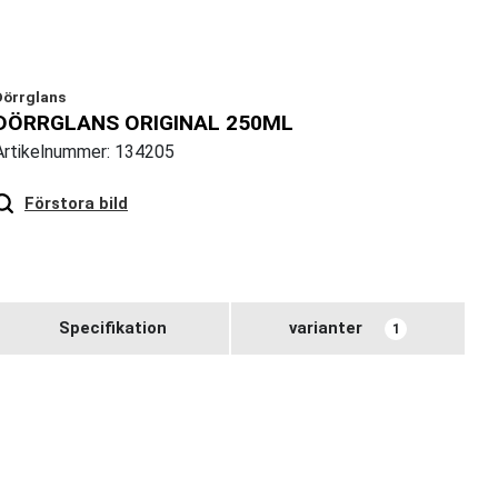
Dörrglans
DÖRRGLANS ORIGINAL 250ML
Artikelnummer: 134205
Hover
to zoom
Förstora bild
Specifikation
varianter
1