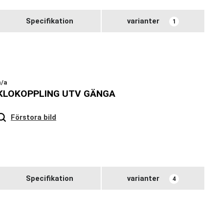
Specifikation
varianter
1
n/a
KLOKOPPLING UTV GÄNGA
Hover
to zoom
Förstora bild
Specifikation
varianter
4