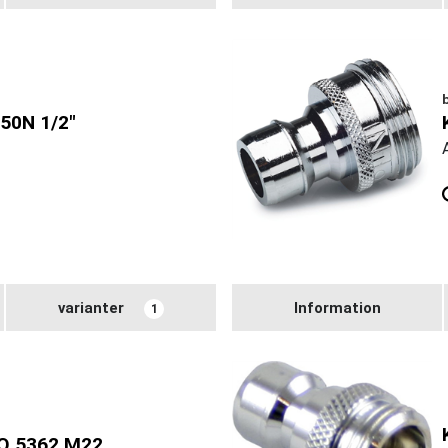
50N 1/2"
varianter
Information
1
O 5362 M22