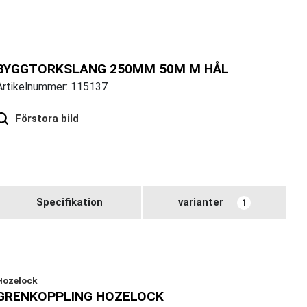
BYGGTORKSLANG 250MM 50M M HÅL
Artikelnummer: 115137
Hover
to zoom
Förstora bild
Specifikation
varianter
1
Hozelock
GRENKOPPLING HOZELOCK