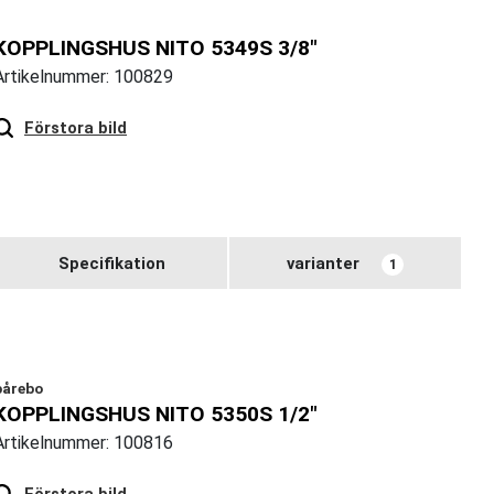
KOPPLINGSHUS NITO 5349S 3/8"
Artikelnummer: 100829
Hover
to zoom
Förstora bild
Specifikation
varianter
1
bårebo
KOPPLINGSHUS NITO 5350S 1/2"
Artikelnummer: 100816
Hover
to zoom
Förstora bild