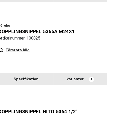
bårebo
KOPPLINGSNIPPEL 5365A M24X1
Artikelnummer: 100825
Hover
to zoom
Förstora bild
Specifikation
varianter
1
KOPPLINGSNIPPEL NITO 5364 1/2"