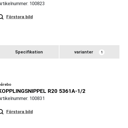
Artikelnummer: 100823
Hover
to zoom
Förstora bild
Specifikation
varianter
1
bårebo
KOPPLINGSNIPPEL R20 5361A-1/2
Artikelnummer: 100831
Hover
to zoom
Förstora bild