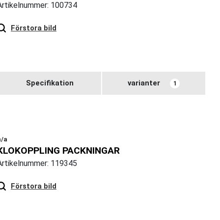
Artikelnummer: 100734
Hover
to zoom
Förstora bild
Specifikation
varianter
1
n/a
KLOKOPPLING PACKNINGAR
Artikelnummer: 119345
Hover
to zoom
Förstora bild