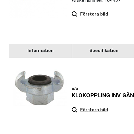
Artikelnummer: 104457
Hover
to zoom
Förstora bild
Information
Specifikation
n/a
KLOKOPPLING INV GÄ
Hover
to zoom
Förstora bild