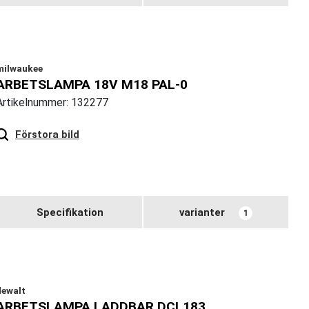
milwaukee
ARBETSLAMPA 18V M18 PAL-0
Artikelnummer: 132277
Hover
to zoom
Förstora bild
Specifikation
varianter
1
dewalt
ARBETSLAMPA LADDBAR DCL183