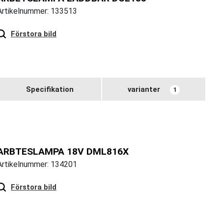
Artikelnummer: 133513
Förstora bild
Specifikation
varianter
1
ARBTESLAMPA 18V DML816X
Artikelnummer: 134201
Hover
to zoom
Förstora bild