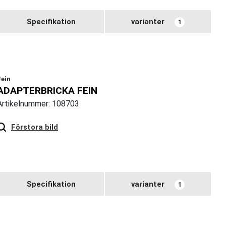
Specifikation
varianter
1
Fein
ADAPTERBRICKA FEIN
Artikelnummer: 108703
Hover
to zoom
Förstora bild
Specifikation
varianter
1