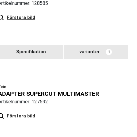
Artikelnummer: 128585
Hover
to zoom
Förstora bild
Specifikation
varianter
1
Fein
ADAPTER SUPERCUT MULTIMASTER
Artikelnummer: 127592
Hover
to zoom
Förstora bild