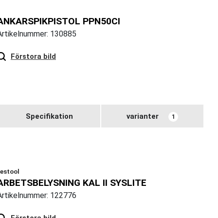
ANKARSPIKPISTOL PPN50CI
Artikelnummer: 130885
Hover
to zoom
Förstora bild
Specifikation
varianter
1
festool
ARBETSBELYSNING KAL II SYSLITE
Artikelnummer: 122776
Hover
to zoom
Förstora bild