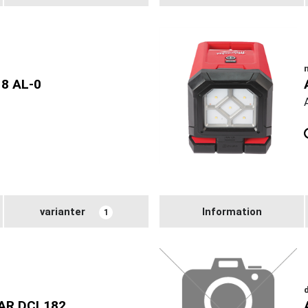
8 AL-0
varianter
Information
1
AR DCL182