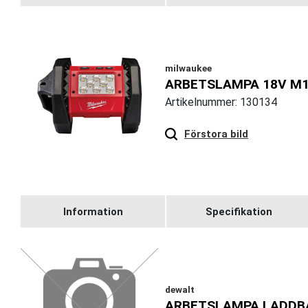
milwaukee
ARBETSLAMPA 18V M1
Artikelnummer: 130134
Hover
to zoom
Förstora bild
Information
Specifikation
dewalt
ARBETSLAMPA LADDB