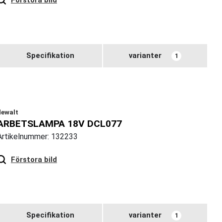
Specifikation
varianter
1
dewalt
ARBETSLAMPA 18V DCL077
Artikelnummer: 132233
Hover
to zoom
Förstora bild
Specifikation
varianter
1