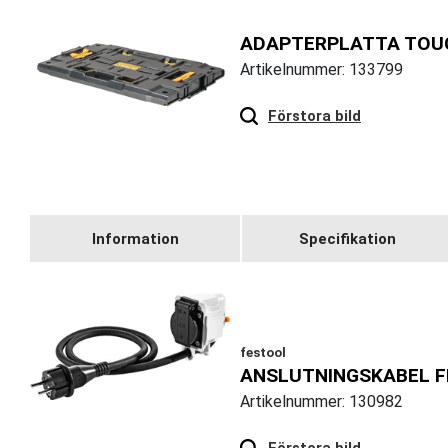
ADAPTERPLATTA TO
Artikelnummer: 133799
Hover
to zoom
Förstora bild
Information
Specifikation
festool
ANSLUTNINGSKABEL 
Artikelnummer: 130982
Hover
to zoom
Förstora bild