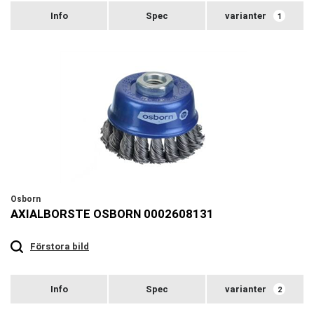
varianter
1
Osborn
AXIALBORSTE OSBORN 0002608131
Touch
to
zoom
Förstora bild
varianter
2