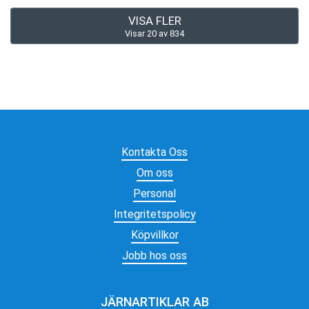
VISA FLER
Visar
20
av
834
Kontakta Oss
Om oss
Personal
Integritetspolicy
Köpvillkor
Jobb hos oss
JÄRNARTIKLAR AB