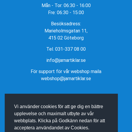
Mån - Tor: 06:30 - 16:00
Fre: 06:30 - 15.00
Besöksadress:
Marieholmsgatan 11,
415 02 Göteborg
Tel. 031-337 08 00
info@jarnartiklar.se
För support för vår webshop maila
webshop@jarnartiklar.se
Vi använder cookies för att ge dig en bättre
upplevelse och maximalt utbyte av vår
webbplats. Klicka på Godkänn nedan för att
acceptera användandet av Cookies.