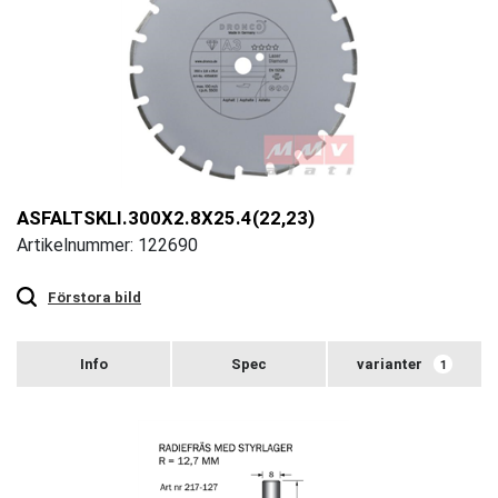
ASFALTSKLI.300X2.8X25.4(22,23)
Artikelnummer: 122690
Touch
to
zoom
Förstora bild
varianter
1