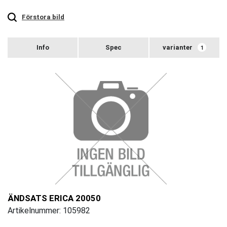
Touch
to
zoom
Förstora bild
varianter
1
ÄNDSATS ERICA 20050
Artikelnummer: 105982
Touch
to