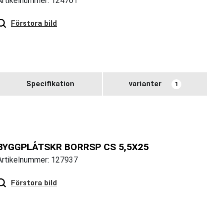
Artikelnummer: 124701
Hover
to zoom
Förstora bild
Specifikation
varianter
1
BYGGPLÅTSKR BORRSP CS 5,5X25
Artikelnummer: 127937
Hover
to zoom
Förstora bild