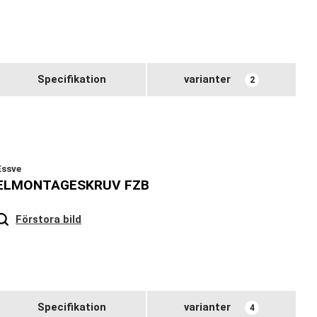
Specifikation
varianter
2
Essve
ELMONTAGESKRUV FZB
Hover
to zoom
Förstora bild
Specifikation
varianter
4