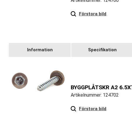
Artikelnummer: 124700
Hover
to zoom
Förstora bild
Information
Specifikation
BYGGPLÅTSKR A2 6.5X
Artikelnummer: 124702
Hover
to zoom
Förstora bild