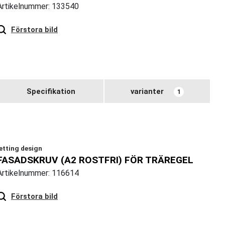
Artikelnummer: 133540
Hover
to zoom
Förstora bild
Specifikation
varianter
1
jetting design
FASADSKRUV (A2 ROSTFRI) FÖR TRÄREGEL
Artikelnummer: 116614
Hover
to zoom
Förstora bild