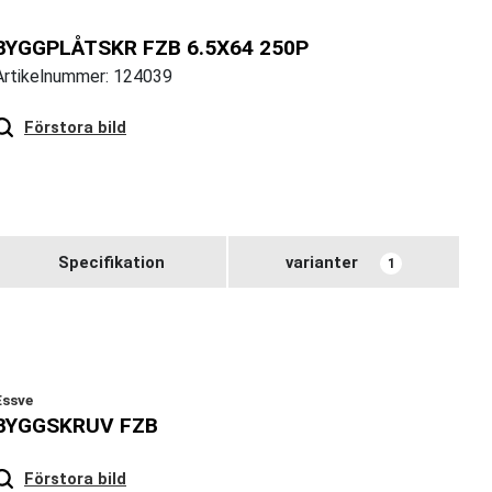
BYGGPLÅTSKR FZB 6.5X64 250P
Artikelnummer: 124039
Hover
to zoom
Förstora bild
Specifikation
varianter
1
Essve
BYGGSKRUV FZB
Hover
to zoom
Förstora bild