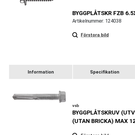
BYGGPLÅTSKR FZB 6.5
Artikelnummer: 124038
Hover
to zoom
Förstora bild
Information
Specifikation
vsb
BYGGPLÅTSKRUV (UTV
(UTAN BRICKA) MAX 1
Hover
to zoom