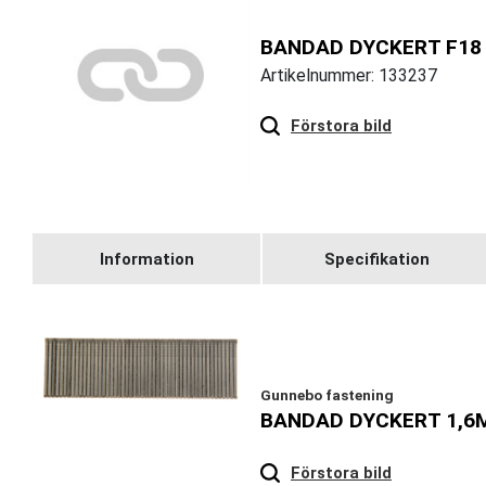
BANDAD DYCKERT F18
Artikelnummer: 133237
Hover
to zoom
Förstora bild
Information
Specifikation
Gunnebo fastening
BANDAD DYCKERT 1,6
Hover
to zoom
Förstora bild