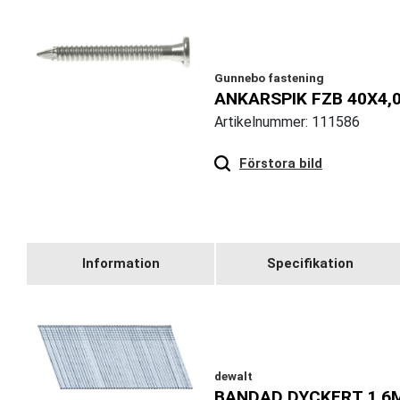
Gunnebo fastening
ANKARSPIK FZB 40X4,
Artikelnummer: 111586
Hover
to zoom
Förstora bild
Information
Specifikation
dewalt
BANDAD DYCKERT 1,6