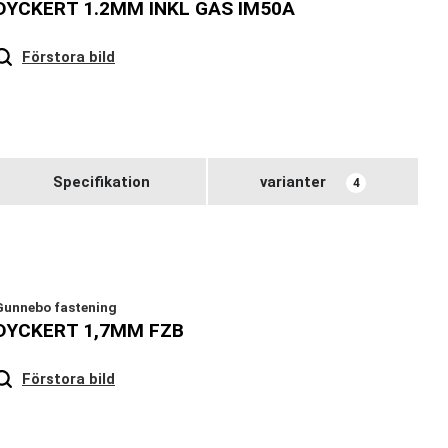
DYCKERT 1.2MM INKL GAS IM50A
Hover
to zoom
Förstora bild
Specifikation
varianter
4
Gunnebo fastening
DYCKERT 1,7MM FZB
Hover
to zoom
Förstora bild