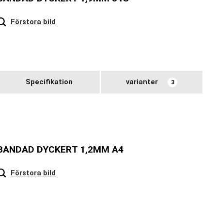
Hover
to zoom
Förstora bild
Specifikation
varianter
3
BANDAD DYCKERT 1,2MM A4
Hover
to zoom
Förstora bild