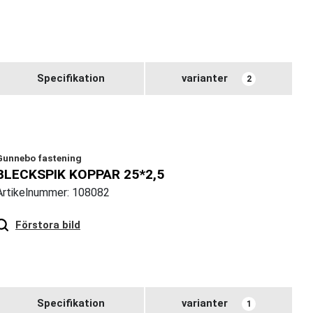
Specifikation
varianter
2
Gunnebo fastening
BLECKSPIK KOPPAR 25*2,5
Artikelnummer: 108082
Hover
to zoom
Förstora bild
Specifikation
varianter
1