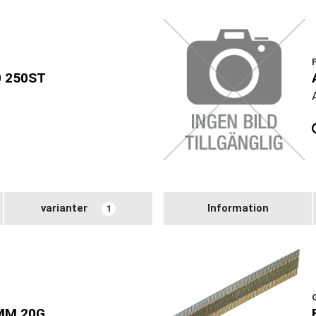
0 250ST
varianter
Information
1
MM 20G