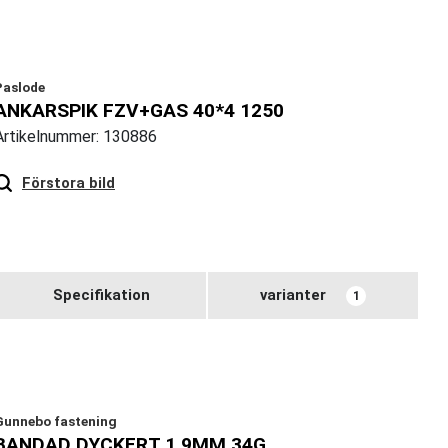
Paslode
ANKARSPIK FZV+GAS 40*4 1250
Artikelnummer: 130886
Förstora bild
Specifikation
varianter
1
Gunnebo fastening
BANDAD DYCKERT 1,9MM 34G