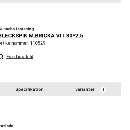
Gunnebo fastening
BLECKSPIK M.BRICKA VIT 30*2,5
Artikelnummer: 110529
Hover
to zoom
Förstora bild
Specifikation
varianter
1
Paslode