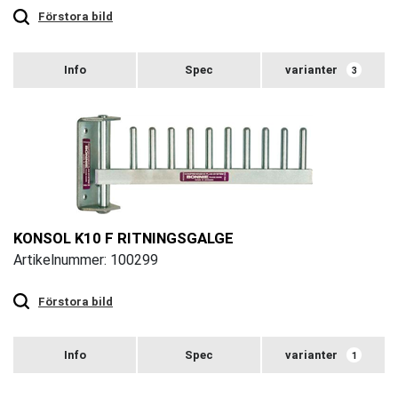
to
zoom
Förstora bild
varianter
3
KONSOL K10 F RITNINGSGALGE
Artikelnummer: 100299
Touch
to
zoom
Förstora bild
varianter
1