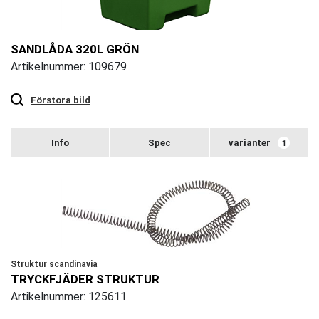
SANDLÅDA 320L GRÖN
Artikelnummer: 109679
Touch
to
zoom
Förstora bild
varianter
1
Struktur scandinavia
TRYCKFJÄDER STRUKTUR
Artikelnummer: 125611
Touch
to