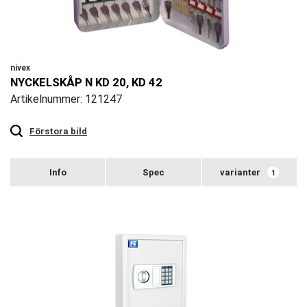
nivex
NYCKELSKÅP N KD 20, KD 42
Artikelnummer: 121247
Touch
to
zoom
Förstora bild
varianter
1