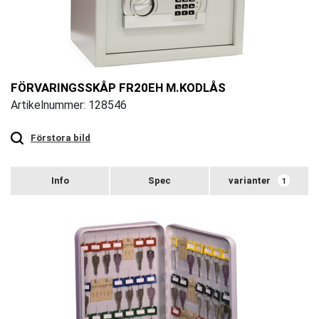
FÖRVARINGSSKÅP FR20EH M.KODLÅS
Artikelnummer: 128546
Touch
to
zoom
Förstora bild
varianter
1