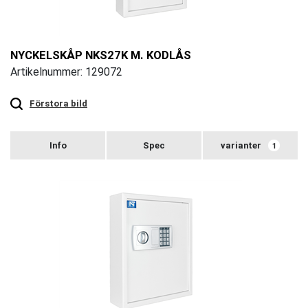
NYCKELSKÅP NKS27K M. KODLÅS
Artikelnummer: 129072
Touch
to
zoom
Förstora bild
varianter
1