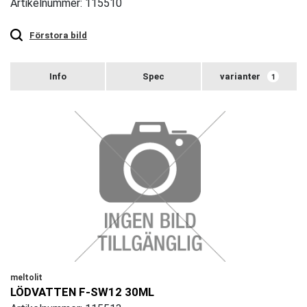
Artikelnummer: 115510
Touch
to
zoom
Förstora bild
varianter
1
meltolit
LÖDVATTEN F-SW12 30ML