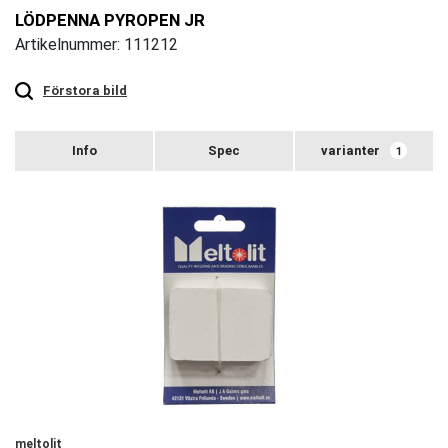
LÖDPENNA PYROPEN JR
Artikelnummer: 111212
Touch
to
zoom
Förstora bild
varianter
1
meltolit