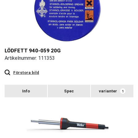
LÖDFETT 940-059 20G
Artikelnummer: 111353
Touch
to
zoom
Förstora bild
varianter
1