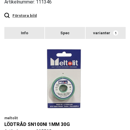
Artikelnummer: 111346
Touch
to
zoom
Förstora bild
varianter
1
meltolit
LÖDTRÅD SN100NI 1MM 30G