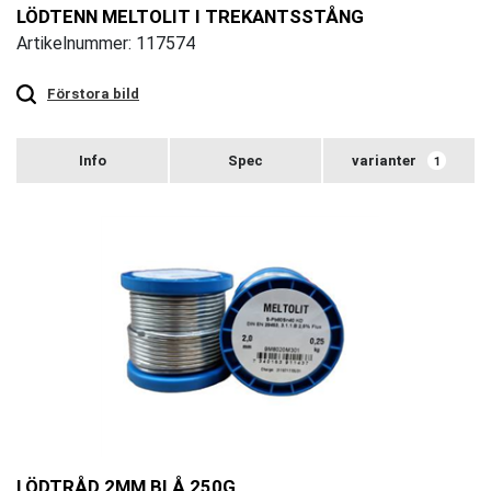
LÖDTENN MELTOLIT I TREKANTSSTÅNG
Artikelnummer: 117574
Touch
to
zoom
Förstora bild
varianter
1
LÖDTRÅD 2MM BLÅ 250G