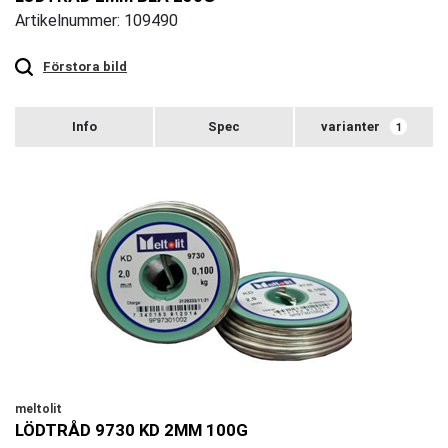
Artikelnummer: 109490
Touch
to
zoom
Förstora bild
varianter
1
meltolit
LÖDTRÅD 9730 KD 2MM 100G