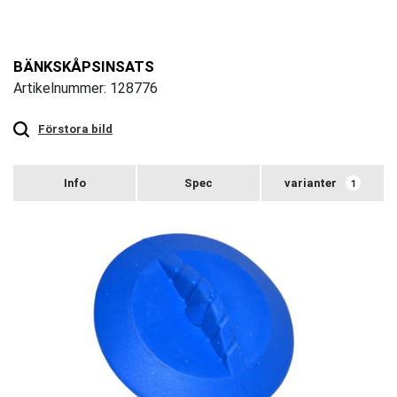
BÄNKSKÅPSINSATS
Artikelnummer: 128776
Touch
to
zoom
Förstora bild
varianter
1