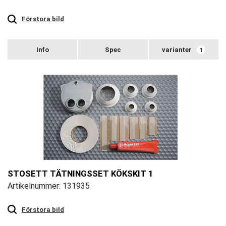
Touch
to
zoom
Förstora bild
varianter
1
STOSETT TÄTNINGSSET KÖKSKIT 1
Artikelnummer: 131935
Touch
to
zoom
Förstora bild