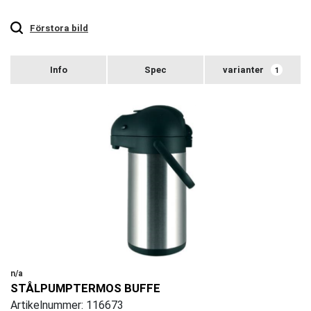
Touch
to
zoom
Förstora bild
varianter
1
n/a
STÅLPUMPTERMOS BUFFE
Artikelnummer: 116673