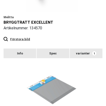
Melitta
BRYGGTRATT EXCELLENT
Artikelnummer: 134570
Touch
to
zoom
Förstora bild
varianter
1