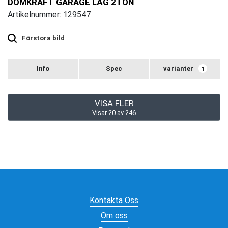
DOMKRAFT GARAGE LÅG 2TON
Artikelnummer: 129547
Touch
to
zoom
Förstora bild
varianter
1
VISA FLER
Visar
20
av
246
Kontakta Oss
Om oss