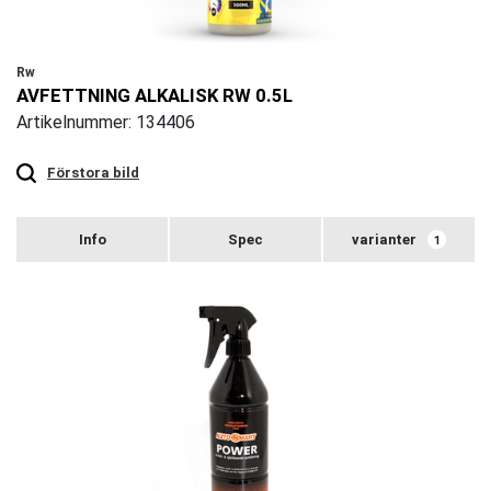
Rw
AVFETTNING ALKALISK RW 0.5L
Artikelnummer: 134406
Touch
to
zoom
Förstora bild
varianter
1